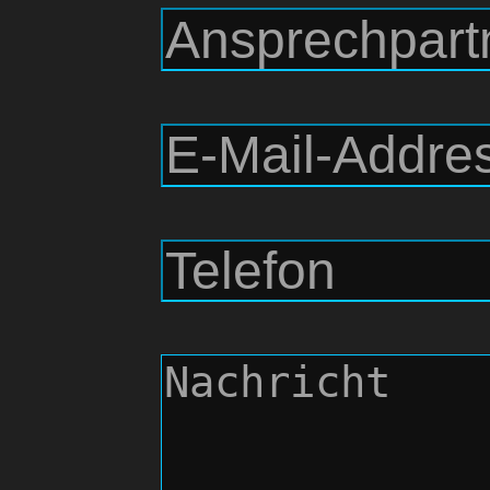
Ti
Neui
B