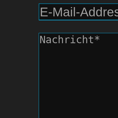
Ti
Neui
B