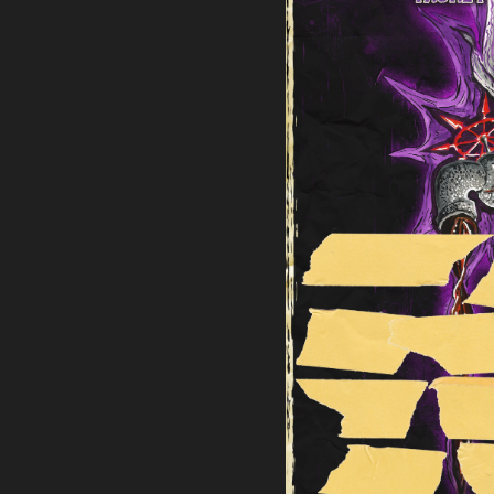
Ti
Neui
B