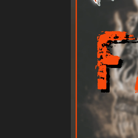
Ti
Neui
B