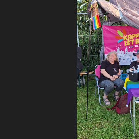
Ti
Neui
B