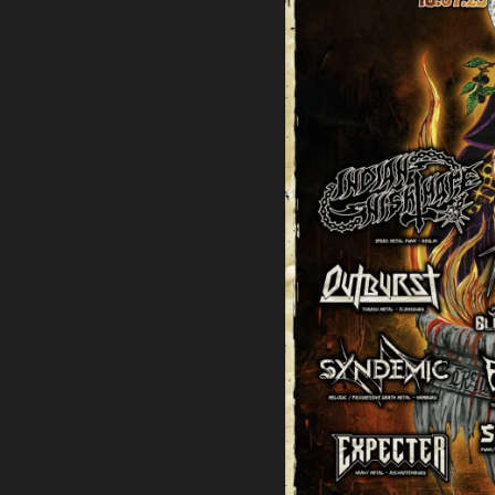
Ti
Neui
B