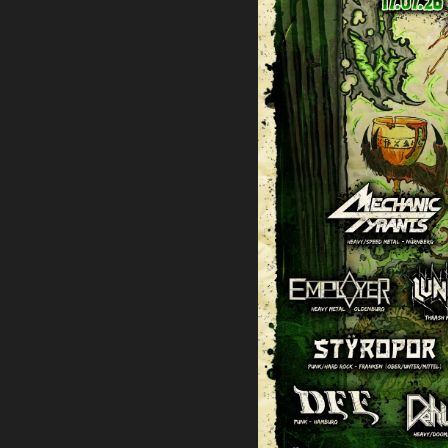
Ti
Neui
B