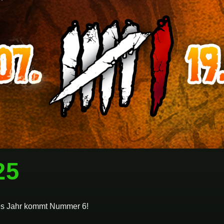
Neuigkeite
Bands
25
Info
tes Jahr kommt Nummer 6!