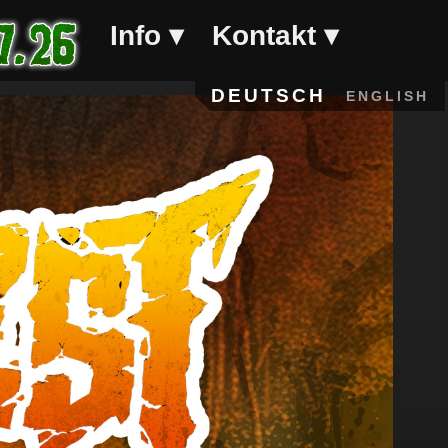
Info
Kontakt
Info
Kontakt
DEUTSCH
ENGLISH
FAQ
Sponsor
werden