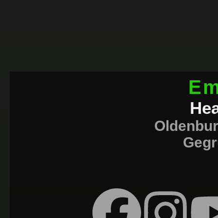
Em
Hea
Oldenbu
Gegr