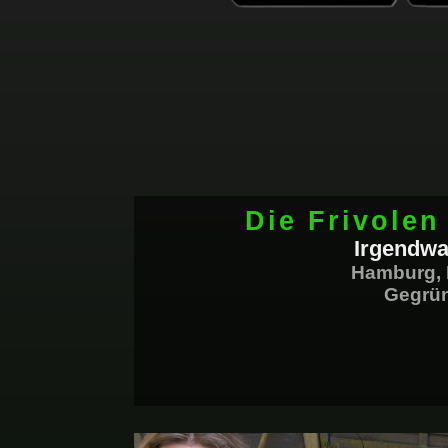
Die Frivole
Irgendwa
Hamburg
,
Gegrü