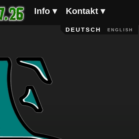
Info
Kontakt
Info
Kontakt
DEUTSCH
ENGLISH
FAQ
Sponsor
werden